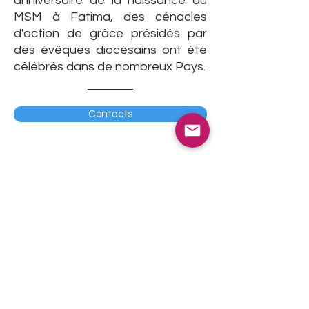
anniversaire de la naissance du
MSM à Fatima, des cénacles
d'action de grâce présidés par
des évêques diocésains ont été
célébrés dans de nombreux Pays.
Contacts
SECTIONS
Accueil
Le Mouvement
Événements
Contacts
Dons