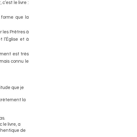
’est le livre :
e forme que la
 les Prêtres à
l’Église et à
ement est très
amais connu le
t
itude que je
oncrètement la
as.
le livre, a
uthentique de