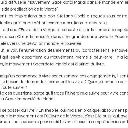
ui a diffusé le Mouvement Sacerdotal Marial dans le monde entier, c
ils de prédilection de la Vierge”.
ient les inspirations que don Stefano Gobbi a reçues sous cett
ituelle chrétienne définit comme « locutions intérieures ».
est une Œuvre de la Vierge et consiste essentiellement à appeler
on à son Cœur Immaculé, dans une grande unité avec le Pape et 
idèles vers une dévotion mariale renouvelée.
 le voir, l’énumération des éléments qui caractérisent le Mouv
ui qui les vit appartient au Mouvement, même si peut-être il n’a j
ens, le Mouvement Sacerdotal Marial est distinct du livre.
elqu’un commence à vivre sérieusement ces engagements, il sen
 le besoin de demander : comment les vivre ? Qui me donne la cert
e route suivre ?
 à ces questions, parce qu’il trace l’itinéraire à suivre pour vivre c
au Cœur Immaculé de Marie.
 se passer du livre ? En théorie, oui, mais en pratique, absolument p
sque le Mouvement est l’Œuvre de la Vierge, c’est Elle aussi qui, avec 
trument indispensable pour sa diffusion et pour la compréhension a