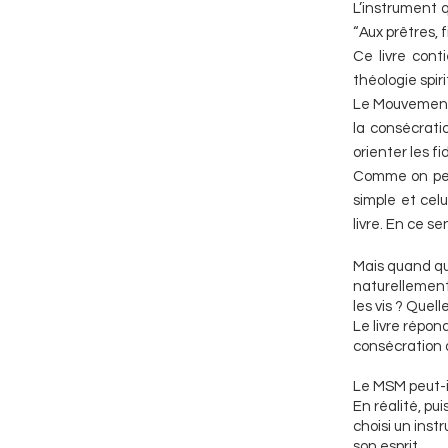
L’instrument q
“Aux prêtres, f
Ce livre cont
théologie spir
Le Mouvement 
la consécrati
orienter les f
Comme on peut
simple et cel
livre. En ce s
Mais quand qu
naturellement
les vis ? Quell
Le livre répond
consécration 
Le MSM peut-il
En réalité, pui
choisi un ins
son esprit.