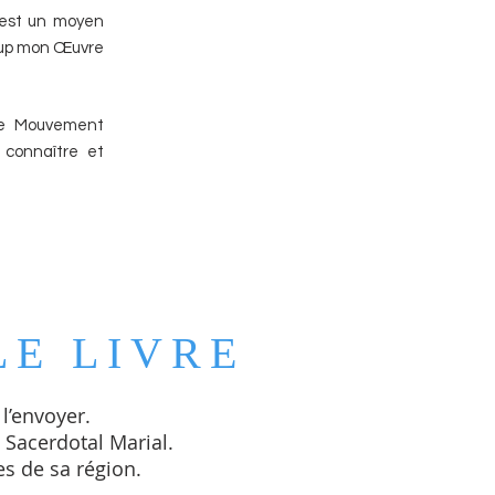
’est un moyen
ucoup mon Œuvre
 le Mouvement
 connaître et
E LIVRE
 l’envoyer.
 Sacerdotal Marial.
es de sa région.