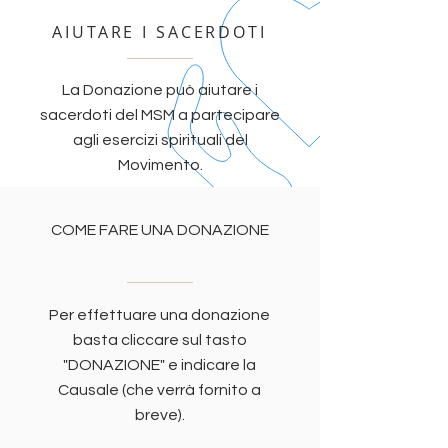
AIUTARE I SACERDOTI
La Donazione può aiutare i
sacerdoti del MSM a partecipare
agli esercizi spirituali del
Movimento.
COME FARE UNA DONAZIONE
Per effettuare una donazione
basta cliccare sul tasto
"DONAZIONE" e indicare la
Causale (che verrà fornito a
breve).