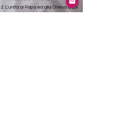
L’unità al Papa ed alla Chiesa a Lui
unita;
Condurre i fedeli ad una vita di
affidamento alla Madonna.
Le pagine che illustrano la
spiritualità del Movimento sono
desunte dalle Circolari 21, 23 e 24
di don Stefano Gobbi.
La Consacrazione al Cuore
Immacolato di Maria