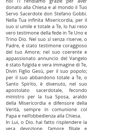
noi Ti rendiamo grazie per aver
donato alla Chiesa e al mondo il Tuo
Servo Sacerdote don Stefano Gobbi.
Nella Tua infinita Misericordia, per il
suo
si
umile e totale a Te, lo hai reso
vero testimone della fede in Te Uno e
Trino Dio. Nel suo
sì
senza riserve, o
Padre, è stato testimone coraggioso
del tuo Amore;
nel suo coerente e
appassionato annuncio del Vangelo
è stato fulgida e vera immagine di Te,
Divin Figlio Gesù, per il suo popolo;
per il suo abbandono totale a Te, o
Santo Spirito, è divenuto, nel suo
apostolato sacerdotale, fecondo
ministro per la tua Sposa, araldo
della Misericordia e difensore della
Verità, sempre in comunione col
Papa e nell’obbedienza alla Chiesa.
In Lui, o Dio. hai fatto risplendere la
vera devozione, l’amore filiale e