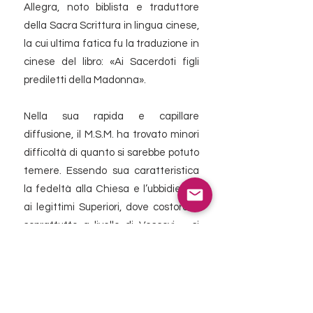
Allegra, noto biblista e traduttore
della Sacra Scrittura in lingua cinese,
la cui ultima fatica fu la traduzione in
cinese del libro: «Ai Sacerdoti figli
prediletti della Madonna».
Nella sua rapida e capillare
diffusione, il M.S.M. ha trovato minori
difficoltà di quanto si sarebbe potuto
temere. Essendo sua caratteristica
la fedeltà alla Chiesa e l’ubbidienza
ai legittimi Superiori, dove costoro –
soprattutto a livello di Vescovi – si
mostravano benevoli e incoraggianti,
le cose procedevano con maggiore
facilità.