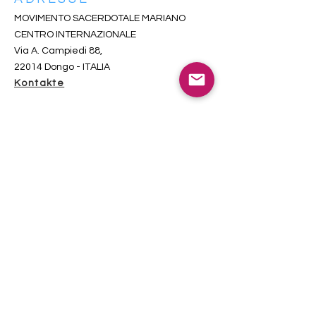
MOVIMENTO SACERDOTALE MARIANO
CENTRO INTERNAZIONALE
Via A. Campiedi 88,
22014 Dongo - ITALIA
Kontakte
FÜR DEN ZUKÜNFTIGEN
NEWSLETTER
iscriversi qui-s’inscrire ici-subscribe here
Gesamtbesuche seit 2018