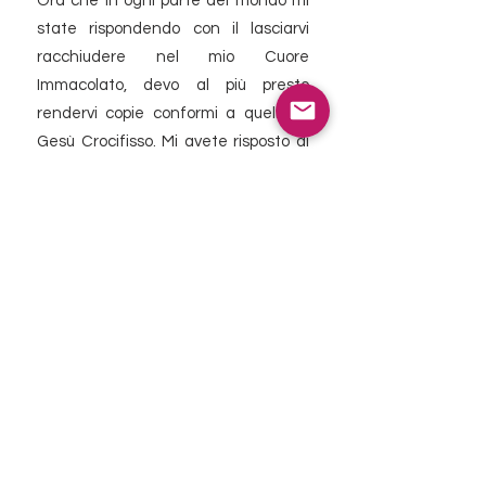
Ora che in ogni parte del mondo mi
state rispondendo con il lasciarvi
racchiudere nel mio Cuore
Immacolato, devo al più presto
rendervi copie conformi a quella di
Gesù Crocifisso. Mi avete risposto di
“sì”; ora vi domando di corrispondere
alla mia azione con la vostra
esteriore e interiore docilità.
Solo così potete resistere alle insidie
che il mio Avversario vi tende, e
rispondere al mio grande disegno di
amore».
Weiheakten