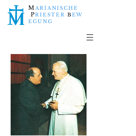
M
ARIANISCHE
P
RIESTER
B
EW
EGUNG