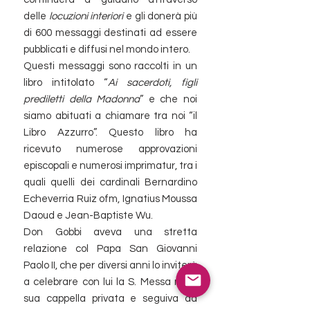
delle
locuzioni interiori
e gli donerà più
di 600 messaggi destinati ad essere
pubblicati e diffusi nel mondo intero.
Questi messaggi sono raccolti in un
libro intitolato “
Ai sacerdoti, figli
prediletti della Madonna
” e che noi
siamo abituati a chiamare tra noi “il
Libro Azzurro”. Questo libro ha
ricevuto numerose approvazioni
episcopali e numerosi imprimatur, tra i
quali quelli dei cardinali Bernardino
Echeverria Ruiz ofm, Ignatius Moussa
Daoud e Jean-Baptiste Wu.
Don Gobbi aveva una stretta
relazione col Papa San Giovanni
Paolo II, che per diversi anni lo inviterà
a celebrare con lui la S. Messa nella
sua cappella privata e seguiva da